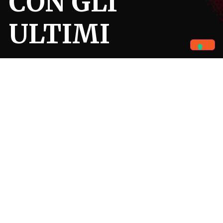
CON GLI
ULTIMI
Benvenuti
Caritas sant’Antonio
è l’ETS (Ente Terzo Settore) grazie
al quale i
frati della Basilica di sant’Antonio di
Padova realizzano progetti di assistenza e sviluppo
,
promuovendo valori di carità e solidarietà in ogni parte
del mondo.
SCOPRI CHI SIAMO