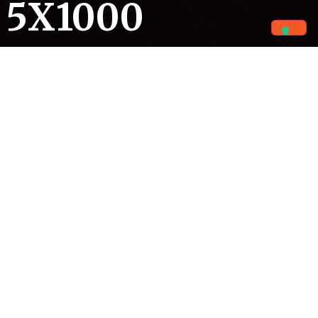
5X1000
C.F. 00226500288
COPIA IL NOSTRO CODICE FISCALE
Dona il tuo 5x1000 a
Caritas Sant’Antonio
Offri un aiuto concreto ai poveri e alle famiglie in
difficoltà, nel nome di sant’Antonio.
Con la tua firma
potrai migliorare le condizioni di salute, le scuole,