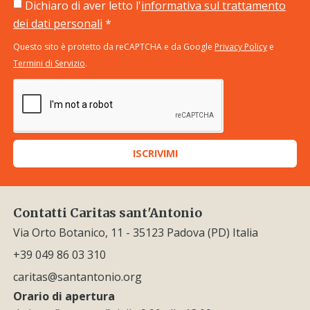
Dichiaro di aver letto l'
informativa sul trattamento
dei dati personali
*
Questo sito è protetto da reCAPTCHA e da Google
Privacy Policy
e
Termini di Servizio
.
ISCRIVIMI
Contatti Caritas sant'Antonio
Via Orto Botanico, 11 - 35123 Padova (PD) Italia
+39 049 86 03 310
caritas@santantonio.org
Orario di apertura