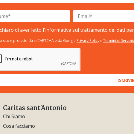
chiaro di aver letto l'
informativa sul trattamento dei dati pe
o sito è protetto da reCAPTCHA e da Google
Privacy Policy
e
Termini di Servizi
ISCRIVI
Caritas sant'Antonio
Chi Siamo
Cosa facciamo