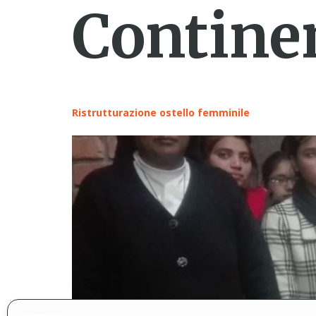
Contine
contenuto
Ristrutturazione ostello femminile