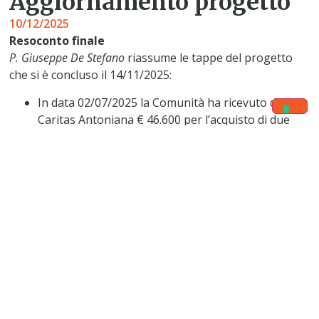
Aggiornamento progetto
10/12/2025
Resoconto finale
P. Giuseppe De Stefano
riassume le tappe del progetto
che si è concluso il 14/11/2025:
In data 02/07/2025 la Comunità ha ricevuto dalla
Caritas Antoniana € 46.600 per l’acquisto di due
pulmini in sostituzione dei mezzi ormai usurati e
non più idonei al trasporto sicuro dei minori
affidati alla Città dei Ragazzi.
Il primo automezzo è stato consegnato in data
08/08/2025.
In data 14 novembre è stato consegnato il
secondo pullmino, portando a completamento
l’acquisto dei mezzi a servizio del trasporto minori
affidati alla Città dei Ragazzi.
“L’impatto oltre all’entusiasmo dei bambini per il dono dei
due nuovi mezzi a loro disposizione, certamente è stato ed è