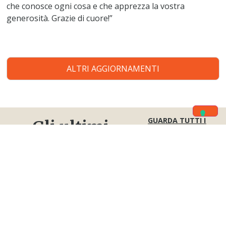
che conosce ogni cosa e che apprezza la vostra
generosità. Grazie di cuore!”
ALTRI AGGIORNAMENTI
GUARDA TUTTI I
Gli ultimi
PROGETTI
progetti
Centro San Francesco: più sicurezza per chi
accoglie i più piccoli
8300