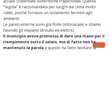
acciaio coibentate isotermiche trapezoidali. Questa
“tegola” è raccomandata per luoghi dal clima molto
caldo, poiché fornisce un isolamento termico agli
ambienti.
Le pareti esterne sono già finite (intonacate) e stiamo
facendo gli impianti idraulici ed elettrici.
Il municipio aveva promesso di dare una mano per il
riempimento sotto il solaio, ma di fatto non ha
mantenuto la parola
e questo ha fatto lievitare la
spesa nel primo step.
Il costo del tetto ha superato il valore preventivato
e questo ha provocato problemi finanziari e di
proseguimento dei lavori.
Il progetto comunque non si è fermato e
tantomeno si fermerà
.
Siamo all’80% dell’opera in corso. Del lavoro pianificato
con Caritas Antoniana non siamo riusciti a fare
l’acquisto delle porte, delle finestre e dei rivestimenti.
Mancano dunque dei fondi per completare la struttura