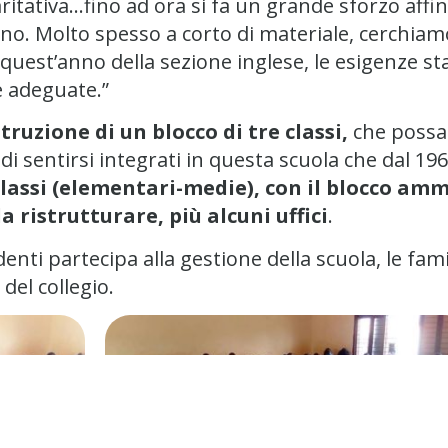
itativa…fino ad ora si fa un grande sforzo affin
nno. Molto spesso a corto di materiale, cerchiamo
 quest’anno della sezione inglese, le esigenze 
e adeguate.”
truzione di un blocco di tre classi,
che possa 
di sentirsi integrati in questa scuola che dal 196
classi (elementari-medie), con il blocco amm
 ristrutturare, più alcuni uffici
.
enti partecipa alla gestione della scuola, le fami
el collegio.