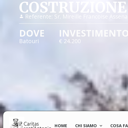
COSTRUZIONE 
Referente:
Sr. Mireille Francoise Assen
DOVE
INVESTIMENT
Batouri
€ 24.200
HOME
CHI SIAMO
COSA F