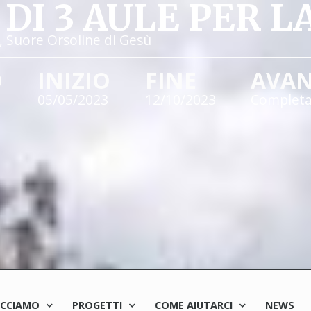
DI 3 AULE PER L
a, Suore Orsoline di Gesù
O
INIZIO
FINE
AVA
05/05/2023
12/10/2023
Complet
ACCIAMO
PROGETTI
COME AIUTARCI
NEWS