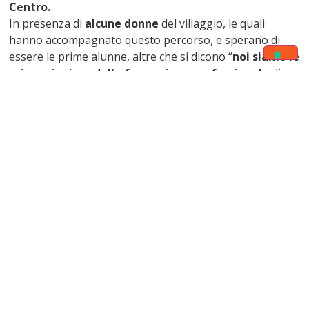
Centro.
In presenza di
alcune donne
del villaggio, le quali
hanno accompagnato questo percorso, e sperano di
essere le prime alunne, altre che si dicono “
noi siamo le
prime pioniere della formazione professionale
di
questo Centro” perché abbiamo assistito alla sua
nascita e alla sua crescita…’, ripete Nitrida.
Presente Sr. Madeleine Kabedi, consigliera generale
arrivata da Roma, raggiunta da Sr. Thérèse Ngalula, del
Congo, per gioire insieme alle Sorelle congolesi attuali
missionarie in Mozambico.
In un modo semplice e familiare
sono radunate nelle
sale del centro per la benedizione e il
ringraziamento al Signore per le sue meraviglie che
compie tramite le persone.
P. Marcelo Fernandes, missionario redentorista, mentre
sparge l’acqua benedetta alle pareti dei locali, esprime
la sua gioia e la sua riconoscenza all’ing. Sergio
Nhantumbo, che insieme ai suoi operai hanno lavorato