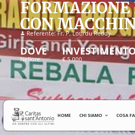
FORMAZIONE 
CON MACCHIN
Referente:
Fr. P. Lourdu Reddy
DOVE
INVESTIMENT
Nellore
€ 5.000
HOME
CHI SIAMO
COSA F