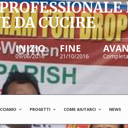
PROFESSIONALE 
E DA CUCIRE
O
INIZIO
FINE
AVA
09/06/2016
21/10/2016
Complet
ACCIAMO
PROGETTI
COME AIUTARCI
NEWS