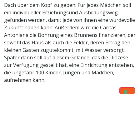
Dach über dem Kopf zu geben. Für jedes Mädchen soll
ein individueller Erziehungsund Ausbildungsweg
gefunden werden, damit jede von ihnen eine würdevolle
Zukunft haben kann. Außerdem wird die Caritas
Antoniana die Bohrung eines Brunnens finanzieren, der
sowohl das Haus als auch die Felder, deren Ertrag den
kleinen Gästen zugutekommt, mit Wasser versorgt.
Später dann soll auf diesem Gelände, das die Diözese
zur Verfügung gestellt hat, eine Einrichtung entstehen,
die ungefähr 100 Kinder, Jungen und Mädchen,
aufnehmen kann.
25€ / 26 Sfr
kleine Wohnungen für Invaliden oder
Familien, die ihre Wohnung verloren haben
50€ / 52 Sfr
eine Mensa für die Ärmsten
100€ / 105 Sfr
orthopädische Prothesen für Kinder