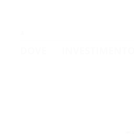
RIFACIMENTO 
ATTREZZATUR
Referente:
Sr. Josephine Batibila
DOVE
INVESTIMENT
Kasi
€ 33.700