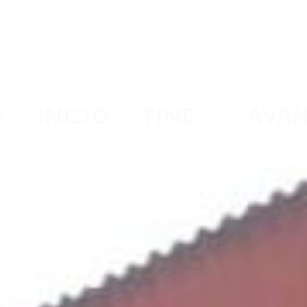
TETTO, PANNELL
E PER CENTRO 
O
INIZIO
FINE
AVA
07/06/2018
04/12/2018
Complet