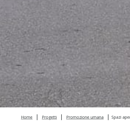
|
|
|
Home
Progetti
Promozione umana
Spazi aper