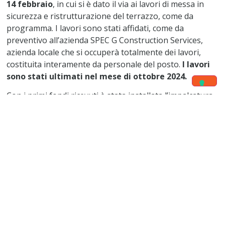
14 febbraio
, in cui si è dato il via ai lavori di messa in
sicurezza e ristrutturazione del terrazzo, come da
programma. I lavori sono stati affidati, come da
preventivo all’azienda SPEC G Construction Services,
azienda locale che si occuperà totalmente dei lavori,
costituita interamente da personale del posto.
I lavori
sono stati ultimati nel mese di ottobre 2024.
Con i primi fondi ricevuti è stata installata l’impalcatura
di fronte alla casa, necessaria per l’avvio dei lavori e la
ditta ha iniziato a costruire la struttura metallica che
sosterrà il tetto. La seconda rata dei fondi è stata
utilizzata per la costruzione e rifinitura del tetto della
struttura e del suo posizionamento sull’impalcatura
precedentemente realizzata. È stata inoltre costruita
una scala esterna di accesso al terrazzo stesso e un
sistema di scolo per l’acqua piovana al fine di evitare
ristagni nei periodi di piogge intense e prolungate. In
ultimo sono stati fatti lavori di tinteggiatura e pulizia