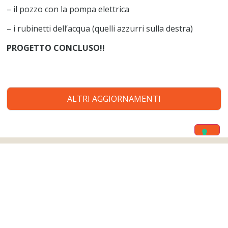
– il pozzo con la pompa elettrica
– i rubinetti dell’acqua (quelli azzurri sulla destra)
PROGETTO CONCLUSO!!
ALTRI AGGIORNAMENTI
GUARDA TUTTI I
Gli ultimi
PROGETTI
progetti