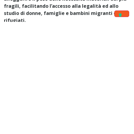
fragili, facilitando l’accesso alla legalità ed allo
studio di donne, famiglie e bambini migranti e
rifugiati.
Un caloroso ringraziamento specialmente da parte delle
suore scalabriniane, delle laiche, dei volontari e da tutte
noi della Fondazione Scalabriniana.
Affidiamo questo progetto al nostro fondatore San
Giovanni Battista Scalabrini, il padre dei migranti.
Con fraterna gratitudine,
Sr Neusa de Fatima Mariano
Presidente Fondazione Scalabriniana, ETS
ALTRI AGGIORNAMENTI