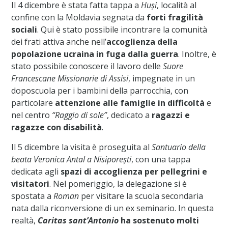
Il 4 dicembre è stata fatta tappa a
Huși
, località al
confine con la Moldavia segnata da
forti fragilità
sociali
. Qui è stato possibile incontrare la comunità
dei frati attiva anche nell’
accoglienza della
popolazione ucraina in fuga dalla guerra
. Inoltre, è
stato possibile conoscere il lavoro delle
Suore
Francescane Missionarie di Assisi
, impegnate in un
doposcuola per i bambini della parrocchia, con
particolare
attenzione alle famiglie in difficoltà
e
nel centro
“Raggio di sole”
, dedicato a
ragazzi e
ragazze con disabilità
.
Il 5 dicembre la visita è proseguita al
Santuario della
beata Veronica Antal a Nisiporești
, con una tappa
dedicata agli
spazi di accoglienza per pellegrini e
visitatori
. Nel pomeriggio, la delegazione si è
spostata a
Roman
per visitare la scuola secondaria
nata dalla riconversione di un ex seminario. In questa
realtà,
Caritas sant’Antonio
ha sostenuto molti