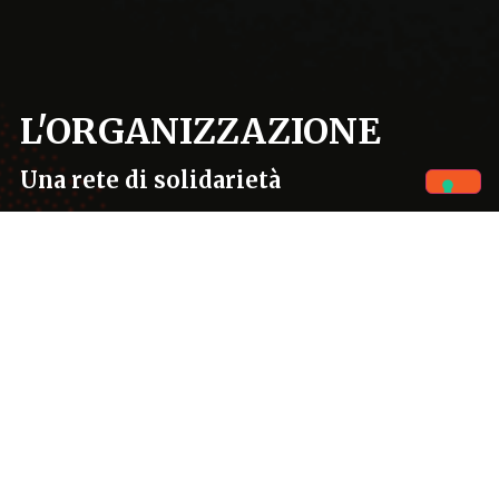
L'ORGANIZZAZIONE
Una rete di solidarietà
Home
Chi siamo
L'organizzazione
Caritas sant’Antonio è tutt’oggi un’organizzazione
non-profit
poco istituzionalizzata e senza un pesante
apparato burocratico: i suoi collaboratori principali sono
i frati francescani presenti in tutto il mondo.