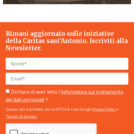
Rimani aggiornato sulle iniziative
della Caritas sant'Antonio. Iscriviti alla
Newsletter.
Dichiaro di aver letto l'
informativa sul trattamento
dei dati personali
*
Questo sito è protetto da reCAPTCHA e da Google
Privacy Policy
e
Termini di Servizio
.