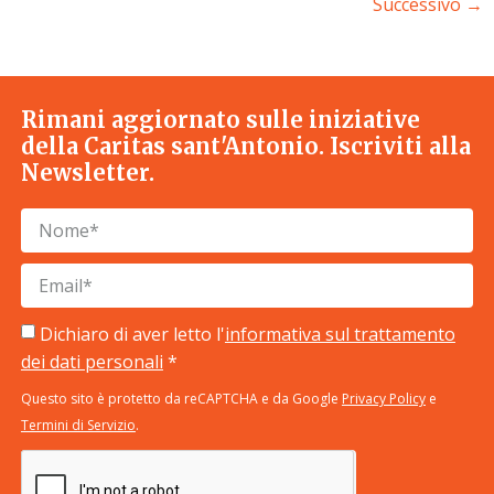
Successivo
→
Rimani aggiornato sulle iniziative
della Caritas sant'Antonio. Iscriviti alla
Newsletter.
Dichiaro di aver letto l'
informativa sul trattamento
dei dati personali
*
Questo sito è protetto da reCAPTCHA e da Google
Privacy Policy
e
Termini di Servizio
.