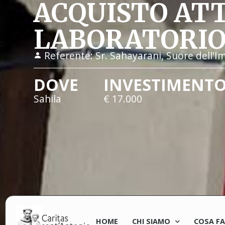
ACQUISTO AT
LABORATORIO
Referente:
Sr. Sahayarani, Suore dell'
DOVE
INVESTIMENT
Sahila
€ 17.000
HOME
CHI SIAMO
COSA F