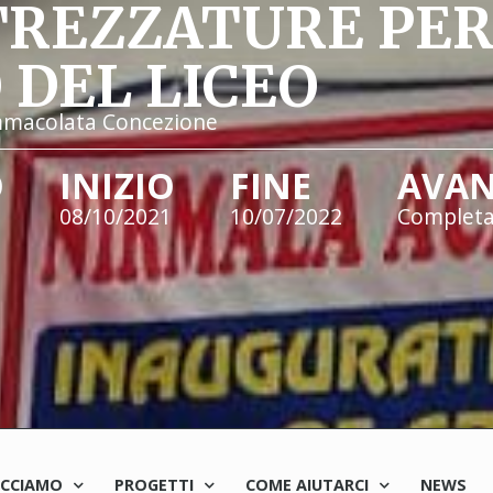
TREZZATURE PER 
 DEL LICEO
Immacolata Concezione
O
INIZIO
FINE
AVA
08/10/2021
10/07/2022
Complet
ACCIAMO
PROGETTI
COME AIUTARCI
NEWS