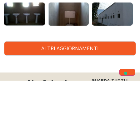
ALTRI AGGIORNAMENTI
GUARDA TUTTI I
Gli ultimi
PROGETTI
progetti
Centro San Francesco: più sicurezza per chi