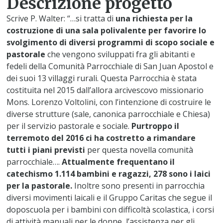
Descrizione progetto
Scrive P. Walter: “…si tratta di
una richiesta per la
costruzione di una sala polivalente per favorire lo
svolgimento di diversi programmi di scopo sociale e
pastorale
che vengono sviluppati fra gli abitanti e
fedeli della Comunità Parrocchiale di San Juan Apostol e
dei suoi 13 villaggi rurali. Questa Parrocchia è stata
costituita nel 2015 dall’allora arcivescovo missionario
Mons. Lorenzo Voltolini, con l’intenzione di costruire le
diverse strutture (sale, canonica parrocchiale e Chiesa)
per il servizio pastorale e sociale.
Purtroppo il
terremoto del 2016 ci ha costretto a rimandare
tutti i piani previsti
per questa novella comunità
parrocchiale….
Attualmente frequentano il
catechismo 1.114 bambini e ragazzi, 278 sono i laici
per la pastorale.
Inoltre sono presenti in parrocchia
diversi movimenti laicali e il Gruppo Caritas che segue il
doposcuola per i bambini con difficoltà scolastica, i corsi
di attività manuali per le donne, l’assistenza per gli