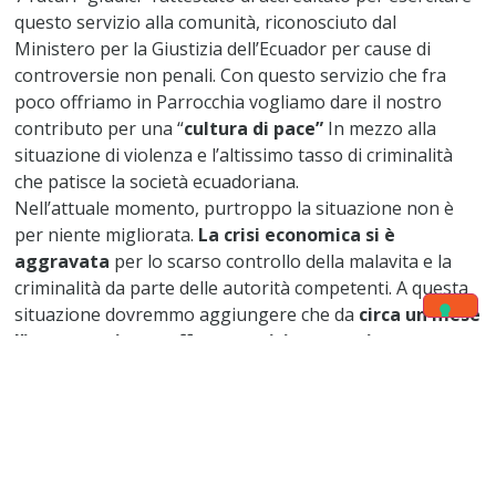
questo servizio alla comunità, riconosciuto dal
Ministero per la Giustizia dell’Ecuador per cause di
controversie non penali. Con questo servizio che fra
poco offriamo in Parrocchia vogliamo dare il nostro
contributo per una “
cultura di pace”
In mezzo alla
situazione di violenza e l’altissimo tasso di criminalità
che patisce la società ecuadoriana.
Nell’attuale momento, purtroppo la situazione non è
per niente migliorata.
La crisi economica si è
aggravata
per lo scarso controllo della malavita e la
criminalità da parte delle autorità competenti. A questa
situazione dovremmo aggiungere che da
circa un mese
l’intera nazione soffre una crisi energetica
provocata
sia per la mancanza di risorse idriche per la
generazione idroelettrica a causa della siccità e
soprattutto della mancanza dei piani del governo per
poter affrontare questa situazione (incompetenza).
Carissimi amici della Caritas Antoniana, ogni