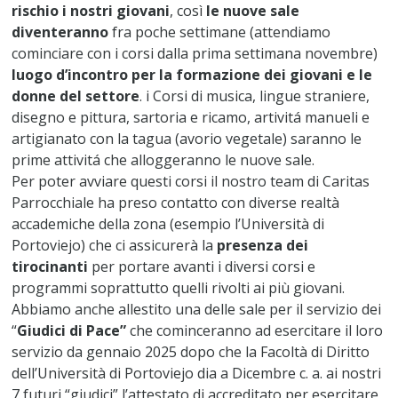
rischio i nostri giovani
, così
le nuove sale
diventeranno
fra poche settimane (attendiamo
cominciare con i corsi dalla prima settimana novembre)
luogo d’incontro per la formazione dei giovani e le
donne del settore
. i Corsi di musica, lingue straniere,
disegno e pittura, sartoria e ricamo, artivitá manueli e
artigianato con la tagua (avorio vegetale) saranno le
prime attivitá che alloggeranno le nuove sale.
Per poter avviare questi corsi il nostro team di Caritas
Parrocchiale ha preso contatto con diverse realtà
accademiche della zona (esempio l’Università di
Portoviejo) che ci assicurerà la
presenza dei
tirocinanti
per portare avanti i diversi corsi e
programmi soprattutto quelli rivolti ai più giovani.
Abbiamo anche allestito una delle sale per il servizio dei
“
Giudici di Pace”
che cominceranno ad esercitare il loro
servizio da gennaio 2025 dopo che la Facoltà di Diritto
dell’Università di Portoviejo dia a Dicembre c. a. ai nostri
7 futuri “giudici” l’attestato di accreditato per esercitare