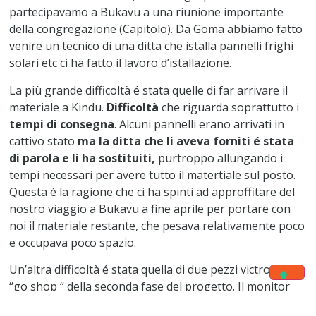
partecipavamo a Bukavu a una riunione importante
della congregazione (Capitolo). Da Goma abbiamo fatto
venire un tecnico di una ditta che istalla pannelli frighi
solari etc ci ha fatto il lavoro d’istallazione.
La più grande difficoltà é stata quelle di far arrivare il
materiale a Kindu.
Difficoltà
che riguarda soprattutto i
tempi di consegna
. Alcuni pannelli erano arrivati in
cattivo stato
ma la ditta che li aveva forniti é stata
di parola e li ha sostituiti,
purtroppo allungando i
tempi necessari per avere tutto il matertiale sul posto.
Questa é la ragione che ci ha spinti ad approffitare del
nostro viaggio a Bukavu a fine aprile per portare con
noi il materiale restante, che pesava relativamente poco
e occupava poco spazio.
Un’altra difficoltà é stata quella di due pezzi victron di
“go shop “ della seconda fase del progetto. Il monitor
che mostra lo stato delle batterie, ed é importante per