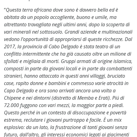
“
Questa terra africana dove sono è davvero bella ed è
abitata da un popolo accogliente, buono e umile, ma
altrettanto travagliata negli ultimi anni, dopo la scoperta di
vari minerali nel sottosuolo. Grandi aziende e multinazionali
vedono l’opportunità di appropriarsi di queste ricchezze. Dal
2017, la provincia di Cabo Delgado è stata teatro di un
conflitto intermittente che ha già causato oltre un milione di
sfollati e migliaia di morti. Gruppi armati di origine islamica,
composti in parte da giovani locali e in parte da combattenti
stranieri, hanno attaccato in questi anni villaggi, bruciato
case, rapito donne e bambini e commesso varie atrocità in
Capo Delgado e ora sono arrivati ancora una volta a
Chipene e nei dintorni (distretto di Memba e Erati). Piú di
72.000 fuggono con vari mezzi, la maggior parte a piedi.
Questo perché in un contesto di disoccupazione e povertà
estrema, reclutare i giovani purtroppo è facile. È un mix
esplosivo: da un lato, la frustrazione di tanti giovani senza
futuro, dall’altro, gli interessi economici legati ai giacimenti