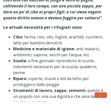
coltivando il loro campo, con una piccola zappa,
per
dare un po’ di cibo ai propri figli; a cui viene negato
questo diritto umano e devono fuggire per salvarsi”
.
Le attuali necessità per i rifugiati sono:
Cibo:
farina, riso, olio, fagioli, arachidi, zucchero,
latte per bambini denutriti
Medicine e materiale di igiene:
anti-malarici,
antibiotici, sapone, secchi per l’acqua, ecc.
Scuola:
a fine gennaio riprendono le scuole…
indumenti necessario per la scuola, quaderni,
penne
Riparo:
coperte, stuoie e teli da tetto per
proteggersi dalle piogge
Strumenti di lavoro, zappe, sementi:
questo è
un popolo con una sua dignità e che ama lavorare
per il suo sostento.
Tutto questo in coordinazione con i missionari