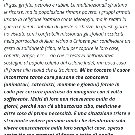
di gas, grafite, petrolio e rubini. Le multinazionali sfruttano
le risorse, ma la popolazione rimane povera. I gruppi armati
usano la religione islamica come ideologia, ma in realtà la
guerra è per il controllo di queste ricchezze. In questi giorni,
ho visitato con i confratelli missionari gli sfollati accalcati
nella parrocchia di Alua, vicino a Chipene per condividere un
gesto di solidarietà (cibo, teloni per coprire le loro case,
coperte, zappe, ecc.,.. ciò che ci restava dell’iniziativa
sostegno al popolo colpito dal ciclone Jude), ma poca cosa
di fronte alla realtà che ci troviamo.
Mi ha toccato il cuore
incontrare tante care persone che conoscevo
(animatori, catechisti, mamme e giovani) ferme in
coda per cercare qualcosa da mangiare con il volto
sofferente. Molti di loro non ricevevano nulla da
giorni, perché non c’è abbastanza cibo, medicine e
altre cose di prima necessità. È una situazione triste e
straziante vedere persone umili che desiderano solo
vivere onestamente nelle loro semplici case, spesso
costruite con mattoni di fango e tetto di paglia,