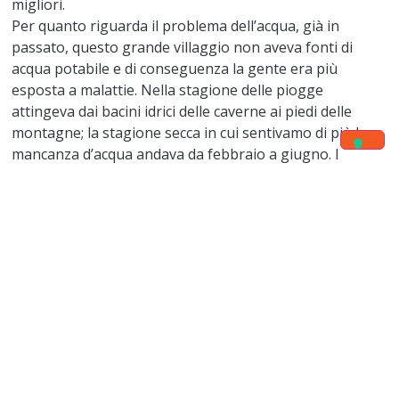
migliori.
Per quanto riguarda il problema dell’acqua, già in
passato, questo grande villaggio non aveva fonti di
acqua potabile e di conseguenza la gente era più
esposta a malattie. Nella stagione delle piogge
attingeva dai bacini idrici delle caverne ai piedi delle
montagne; la stagione secca in cui sentivamo di più la
mancanza d’acqua andava da febbraio a giugno. I
giovani e le donne erano stati costretti a camminare tra
12 e 15 km alla ricerca di 20 litri di acqua al giorno per le
esigenze delle famiglie. Bovini, capre e pecore morivano
facilmente, disidratati. Per riassumere: il tutto il villaggio
ha sofferto molto.
Verso gli anni 1985, come un’iniziativa del villaggio,
avviata dalla parrocchia di Douvangar e sostenuta dal
Consiglio, abbiamo condotto una riflessione sulla
mancanza di acqua. Quindi, con il sostegno del comitato
parrocchiale della promozione umana (CPH), siamo stati
in grado di costruire argini con le pietre e murature