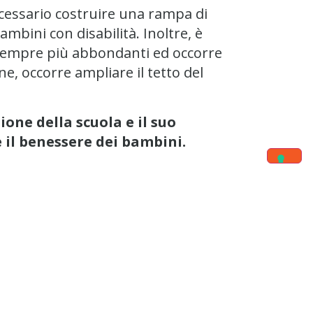
ecessario costruire una rampa di
ambini con disabilità. Inoltre, è
ge sempre più abbondanti ed occorre
ne, occorre ampliare il tetto del
one della scuola e il suo
 il benessere dei bambini.
anzia Sacred Heart
con la costruzione
ne dei controsoffitti in tre aule e
ura esterna dell’aula all’aperto.