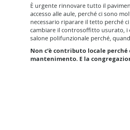
È urgente rinnovare tutto il pavimen
accesso alle aule, perché ci sono molt
necessario riparare il tetto perché 
cambiare il controsoffitto usurato, i 
salone polifunzionale perché, quando
Non c’è contributo locale perché 
mantenimento. E la congregazione 
Aggiornamento proge
20/03/2026
Resoconto finale da Sr. Maria Te
I lavori sono iniziati il 23 dicembre 2
di due rampe, una interna e una ester
nel corridoio, poi a quella della pavi