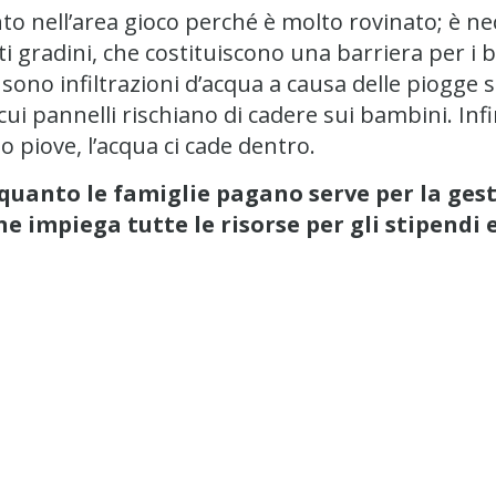
to nell’area gioco perché è molto rovinato; è n
i gradini, che costituiscono una barriera per i b
ci sono infiltrazioni d’acqua a causa delle piog
cui pannelli rischiano di cadere sui bambini. Infi
 piove, l’acqua ci cade dentro.
quanto le famiglie pagano serve per la gesti
impiega tutte le risorse per gli stipendi e
tto
resa Muralles Reyes
025 presso il
Centro di Educazione della Prima Inf
na. Successivamente, si è passati alla sostituzio
mentazione nell’area giochi ed, infine, alla copert