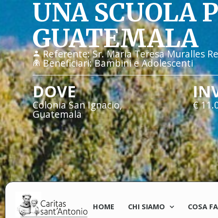
UNA SCUOLA P
GUATEMALA
Referente:
Sr. Maria Teresa Muralles Re
Beneficiari:
Bambini e Adolescenti
DOVE
IN
Colonia San Ignacio,
€ 11.
Guatemala
HOME
CHI SIAMO
COSA F