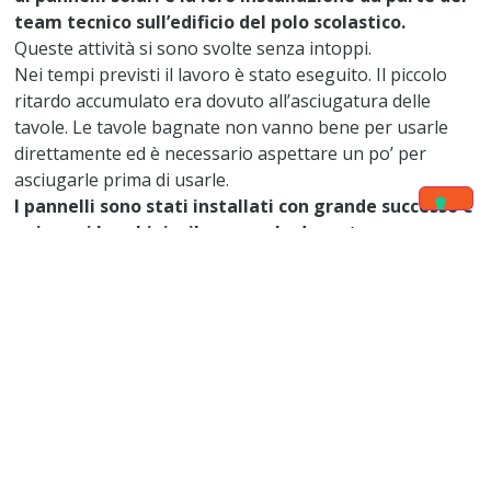
team tecnico sull’edificio del polo scolastico.
Queste attività si sono svolte senza intoppi.
Nei tempi previsti il ​​lavoro è stato eseguito. Il piccolo
ritardo accumulato era dovuto all’asciugatura delle
tavole. Le tavole bagnate non vanno bene per usarle
direttamente ed è necessario aspettare un po’ per
asciugarle prima di usarle.
I pannelli sono stati installati con grande successo e
noi, con i bambini e il personale docente,
attualmente godiamo della buona luce proveniente
proprio da questa energia solare.
È doveroso sottolineare le difficoltà di un ordine politico
e sociale senza dimenticare l’ordine economico –
sanitario. Il contesto socio-politico del nostro Paese è
ancora preoccupante. I prezzi sono fissati da ciascun
operatore economico secondo la sua volontà e
capriccio. Questo porta a un cambiamento radicale delle
spese che spesso volano più alte. Questa mancanza di