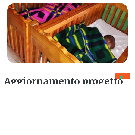
Aggiornamento progetto
17/02/2022
Cosa aggiungere???
Buongiorno Silvia e Claudia,
grazie al vostro aiuto il progetto ha portato gioia e
felicità a Namwera!
Vi giro alcune foto e i commenti
che mi sono arrivati ieri con whatsapp dai componenti