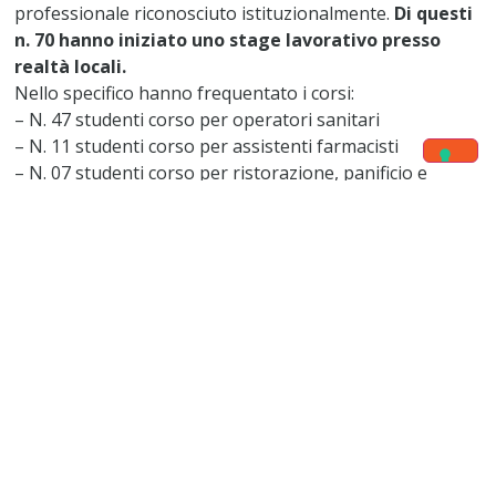
professionale riconosciuto istituzionalmente.
Di questi
n. 70 hanno iniziato uno stage lavorativo presso
realtà locali.
Nello specifico hanno frequentato i corsi:
– N. 47 studenti corso per operatori sanitari
– N. 11 studenti corso per assistenti farmacisti
– N. 07 studenti corso per ristorazione, panificio e
pasticceria
– N. 07 studenti corso per parrucchiere
– N. 13 studenti corso per cassiere
Sostegno
all’avvio o mantenimento di Attività
Generatrici di Reddito
anche mediante la concessione
di micro crediti: ad oggi sono stati selezionati
positivamente, da una commissione valutatrice interna,
n.
48 domande di sovvenzione per il consolidamento
o avvio di attività generatrici di reddito
. 30 di questi
48 micro-crediti concessi hanno già ottenuto le prime
rate di rimborso. Ad oggi il tasso di rimborso calcolato è
del 66%, ma va sottolineato che alcune attività sono