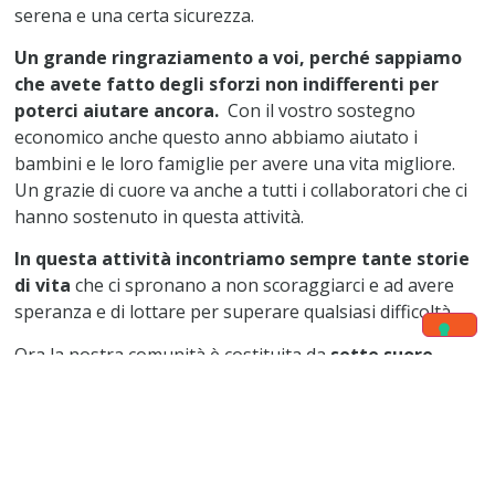
serena e una certa sicurezza.
Un grande ringraziamento a voi, perché sappiamo
che avete fatto degli sforzi non indifferenti per
poterci aiutare ancora.
Con il vostro sostegno
economico anche questo anno abbiamo aiutato i
bambini e le loro famiglie per avere una vita migliore.
Un grazie di cuore va anche a tutti i collaboratori che ci
hanno sostenuto in questa attività.
In questa attività incontriamo sempre tante storie
di vita
che ci spronano a non scoraggiarci e ad avere
speranza e di lottare per superare qualsiasi difficoltà.
Ora la nostra comunità è costituita da
sette suore.
Abbiamo una signora volontaria che, con grande amore
e profonda maternità, dedica il suo tempo ai bambini. Ci
sono anche dei ragazzi volontari ci aiutano secondo le
loro possibilità perché stanno ancora studiando.