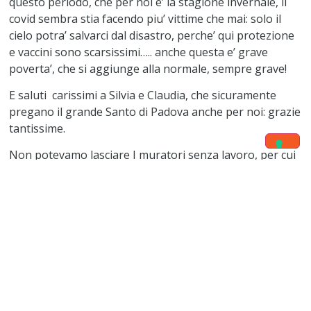
questo periodo, che per noi e’ la stagione invernale, il
covid sembra stia facendo piu’ vittime che mai: solo il
cielo potra’ salvarci dal disastro, perche’ qui protezione
e vaccini sono scarsissimi….. anche questa e’ grave
poverta’, che si aggiunge alla normale, sempre grave!
E saluti carissimi a Silvia e Claudia, che sicuramente
pregano il grande Santo di Padova anche per noi: grazie
tantissime.
Non potevamo lasciare I muratori senza lavoro, per cui
nel frattempo, completata la costruzione, avevamo gia’
avviato l’intonaco, che normalmente facciamo quando il
tetto e’ gia’ stato completato per evitare crepe dovute al
sole cocente; siamo stati favoriti dal fatto che a fine
Maggio siamo entrati nella stagione per noi invernale,
per cui I lavori si sono potuti svolgere in modo
complementare, senza nessuna difficolta’ se non quella
della continua presenza curiosa e talvolta ingombrante
di questa marea di Scolari, che non potevano evitare di