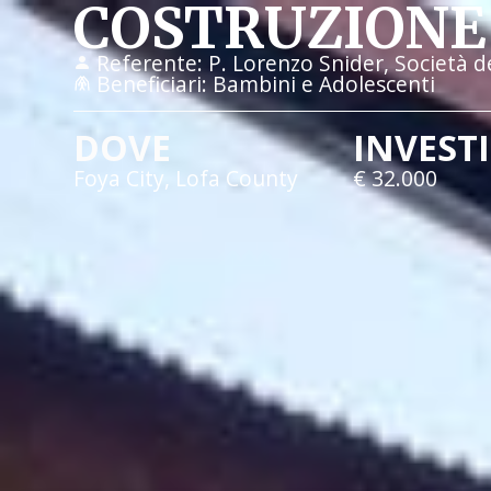
COSTRUZIONE 
Referente:
P. Lorenzo Snider, Società d
Beneficiari:
Bambini e Adolescenti
DOVE
INVEST
Foya City, Lofa County
€ 32.000