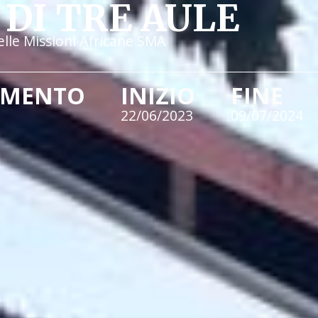
DI TRE AULE
elle Missioni Africane SMA
IMENTO
INIZIO
FINE
22/06/2023
09/07/2024