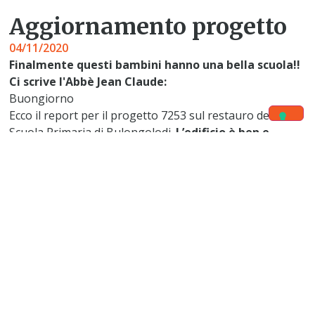
Aggiornamento progetto
04/11/2020
Finalmente questi bambini hanno una bella scuola!!
Ci scrive l'Abbè Jean Claude:
Buongiorno
Ecco il report per il progetto 7253 sul restauro della
Scuola Primaria di Bulongolodi.
L’edificio è ben e
veramente restaurato,
cosa che ha deliziato tutti i
parrocchiani, gli studenti e i loro insegnanti, e l’intera
popolazione della nostra regione. Ancora una volta
grazie
.
È iniziato l’anno scolastico ed è oggi intorno alle 10:00
che è stata celebrata la
messa di apertura dell’anno
scolastico
con tutti gli studenti, il personale docente e
alcuni genitori.
Tutti sono contenti per il lavoro
svolto grazie alla vostra generosità.
Possa Dio restituirti il ​​centuplo.