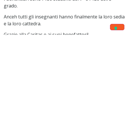
grado.
Anceh tutti gli insegnanti hanno finalmente la loro sedia
e la loro cattedra.
Grazie alla Caritas e ai suoi benefattori!
ALTRI AGGIORNAMENTI
GUARDA TUTTI I
Gli ultimi
PROGETTI
progetti