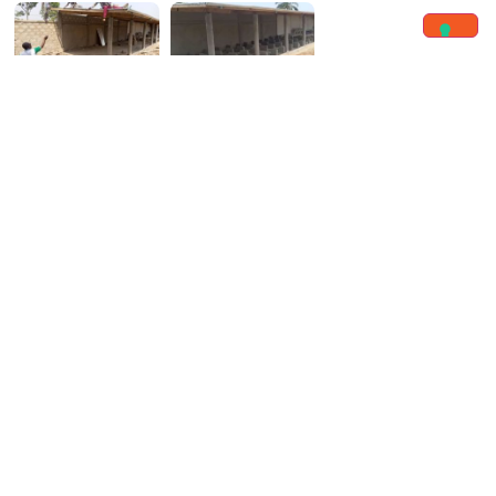
GUARDA TUTTI I
Gli ultimi
PROGETTI
progetti
Centro San Francesco: più sicurezza per chi
accoglie i più piccoli
8300
Promozione umana