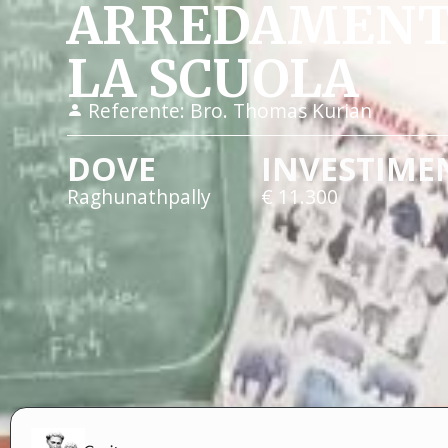
ARREDAMENTO
LA SCUOLA
Referente:
Bro. Thomas Kurian
DOVE
INVESTIME
Raghunathpally
€ 11.300