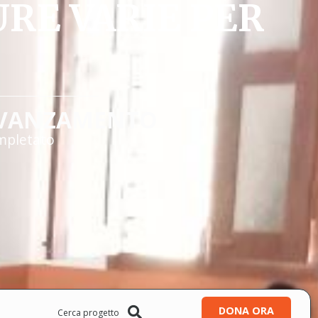
RE VARIE PER
VANZAMENTO
mpletato
DONA ORA