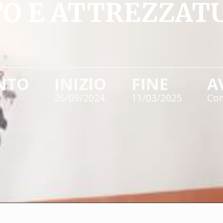
 E ATTREZZATU
NTO
INIZIO
FINE
A
26/09/2024
11/03/2025
Co