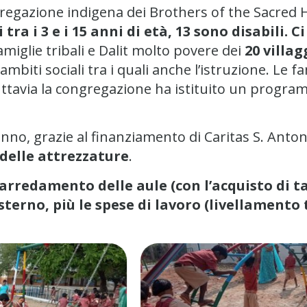
ngregazione indigena dei Brothers of the Sacred 
tra i 3 e i 15 anni di età, 13 sono disabili. 
iglie tribali e Dalit molto povere dei
20 villag
ambiti sociali tra i quali anche l’istruzione. Le
tuttavia la congregazione ha istituito un program
anno, grazie al finanziamento di Caritas S. Anto
 delle attrezzature
.
’arredamento delle aule (con l’acquisto di ta
terno, più le spese di lavoro (livellamento te