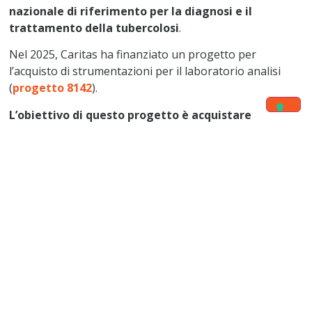
nazionale di riferimento per la diagnosi e il
trattamento della tubercolosi
.
Nel 2025, Caritas ha finanziato un progetto per
l’acquisto di strumentazioni per il laboratorio analisi
(
progetto 8142
).
L’obiettivo di questo progetto è
acquistare
un’apparecchiatura radiologica e i relativi accessori,
che verrà effettuato in Italia in quanto la garanzia di
funzionamento è maggiore, così come la qualità delle
componenti. L’installazione sarà curata da due tecnici
specializzati provenienti dall’Italia che si occuperanno
anche della formazione del personale in loco.
GUARDA TUTTI I
Gli ultimi
PROGETTI