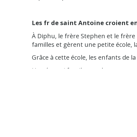
Les fr de saint Antoine croient en
À Diphu, le frère Stephen et le frère
familles et gèrent une petite école, 
Grâce à cette école, les enfants de la
Une é aussi fragile que des murs e
L’école Saint Mary est très fragile. 
pires moussons.
Le frère Stephen et le frère Sajesh o
L’école pourra ainsi être reconnue p
enfants qui le fréquentent.