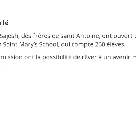
 lé
 Sajesh, des frères de saint Antoine, ont ouvert
la Saint Mary’s School, qui compte 260 élèves.
 mission ont la possibilité de rêver à un avenir m
n bambou !
Construite avec des cannes de bambou, elle n’est
nt proposé d’en construire une nouvelle, en briq
ar le Ministère indien de l’éducation, ce qui es