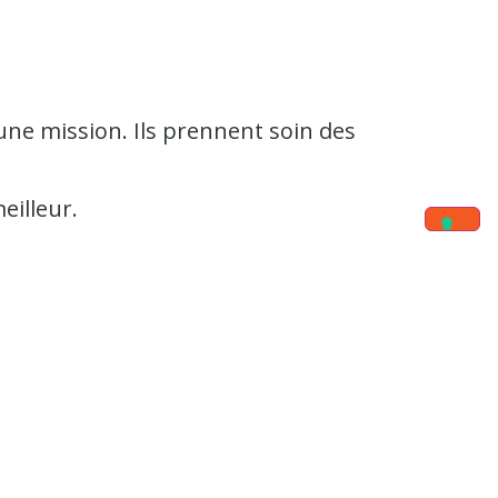
 une mission. Ils prennent soin des
eilleur.
 pas assez solide pour résister aux
ue, capable d’accueillir 350 élèves.
t une valeur supplémentaire pour les