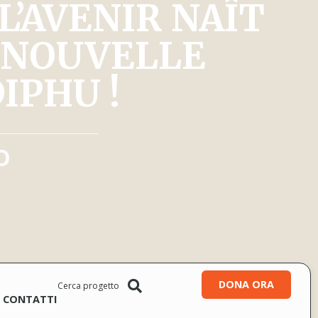
L’AVENIR NAÎT
E NOUVELLE
IPHU !
O
DONA ORA
CONTATTI