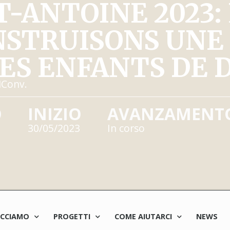
T-ANTOINE 2023: 
ONSTRUISONS UN
ES ENFANTS DE D
MConv.
O
INIZIO
AVANZAMENT
30/05/2023
In corso
ACCIAMO
PROGETTI
COME AIUTARCI
NEWS