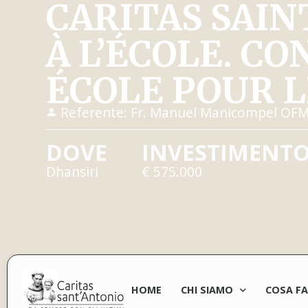
CARITAS SAIN
À L’ÉCOLE. C
ÉCOLE POUR L
Referente:
Fr. Manuel Manicompel OF
DOVE
INVESTIMENT
Dhansiri
€ 575.000
HOME
CHI SIAMO
COSA F