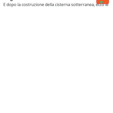
E dopo la costruzione della cisterna sotterranea, ecco le
cisterne a castello.
Le foto mostrano la grande gioia di questa comunità.
L’acqua… dono inestimabile! Capace di ridare gioia e
speranza! E guardate il colore del cielo!!!!
GRAZIE DI CUORE!
ALTRI AGGIORNAMENTI