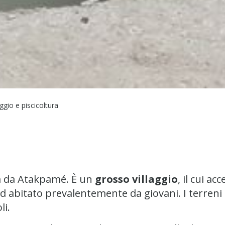
ggio e piscicoltura
 km da Atakpamé. È un
grosso villaggio
, il cui ac
 ed abitato prevalentemente da giovani. I terreni 
li.