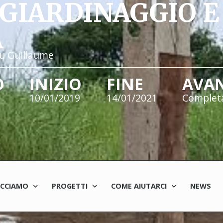
GIARDINAGGIO E
A
u Guillaume
O
INIZIO
FINE
AVA
10/01/2019
14/01/2021
Complet
ACCIAMO
PROGETTI
COME AIUTARCI
NEWS