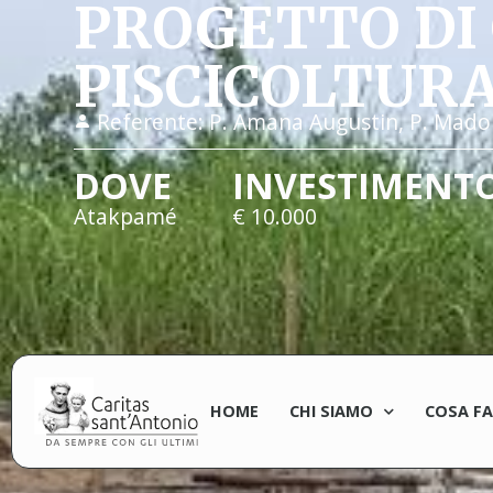
PROGETTO DI 
PISCICOLTUR
Referente:
P. Amana Augustin, P. Mado
DOVE
INVESTIMENT
Atakpamé
€ 10.000
HOME
CHI SIAMO
COSA F