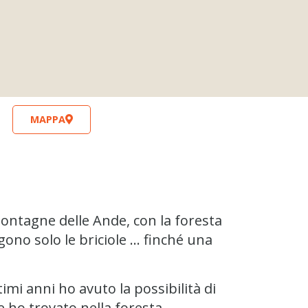
MAPPA
e montagne delle Ande, con la foresta
ngono solo le briciole … finché una
imi anni ho avuto la possibilità di
e ho trovato nella foresta