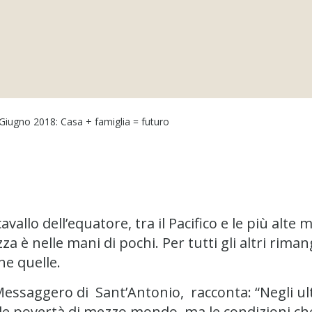
Giugno 2018: Casa + famiglia = futuro
avallo dell’equatore, tra il Pacifico e le più alt
a è nelle mani di pochi. Per tutti gli altri rima
he quelle.
Messaggero di Sant’Antonio, racconta: “Negli ult
e le povertà di mezzo mondo, ma le condizioni ch