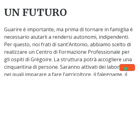
UN FUTURO
Guarire è importante, ma prima di tornare in famiglia è
necessario aiutarli a rendersi autonomi, indipendenti.
Per questo, noi frati di sant’Antonio, abbiamo scelto di
realizzare un Centro di Formazione Professionale per
gli ospiti di Grégoire. La struttura potrà accogliere una
cinquantina di persone. Saranno attivati dei laboratori
nei quali imparare a fare l’agricoltore, il falegname, il
muratore, l’elettricista, il meccanico, il panettiere, la
sarta, la parrucchiera. Nel Centro di Formazione le
persone guarite si prepareranno a compiere l’ultimo
passo verso la normalità.
L’anima del progetto è Grégoire, sostenuto dalla
dedizione generosa di suor Simona e suor Delia: tutto il
loro impegno e il loro cuore sono dedicati ad
accompagnare le persone verso il reinserimento nella