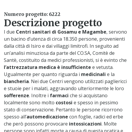
Numero progetto: 6222
Descrizione progetto
I due
Centri sanitari di Gosamu e Magambe
, servono
un bacino d’utenza di circa 18.350 persone, provenienti
dalla città di Isiro e dai villaggi limitrofi. In seguito ad
un’analisi minuziosa da parte del CO.SA, Comitè de
Santè, costituito da medici professionisti, si è evinto che
l’attrezzatura medica è insufficiente
e vetusta.
Ugualmente per quanto riguarda i
medicinali
e la
biancheria
. Nei due Centri vengono utilizzati pagliericci
e stuoie per i malati, aggravando ulteriormente le loro
sofferenze
. Inoltre i
farmaci
che si acquistano
localmente sono molto
costosi
e spesso in pessimo
stato di conservazione. Pertanto le persone ricorrono
spesso all’
automedicazione
con foglie, radici ed erbe
che però possono provocare
intossicazioni
. Molte
persone sono infatti morte a causa di questa pratica e