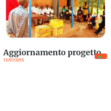
Aggiornamento progetto
13/07/2015
Splendido progetto!
I due edifici sono stati ristrutturati e la maternità è stata
riaperta!
Sono state acquistate le medicine e l’infermiere
responsabile mette la sua firma, durante la cerimonia
ufficiale di apertura del centro sanitario, per garantire il
suo impegno nella gestione dei prodotti farmaceutici.