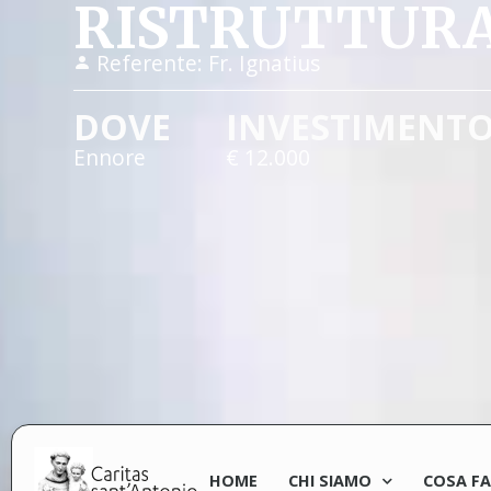
RISTRUTTURA
Referente:
Fr. Ignatius
DOVE
INVESTIMENT
Ennore
€ 12.000
HOME
CHI SIAMO
COSA F