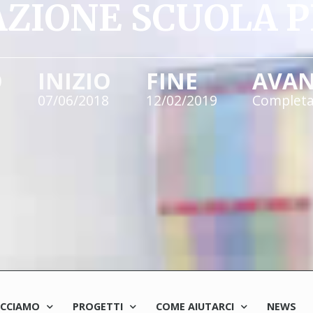
ZIONE SCUOLA 
O
INIZIO
FINE
AVA
07/06/2018
12/02/2019
Complet
ACCIAMO
PROGETTI
COME AIUTARCI
NEWS