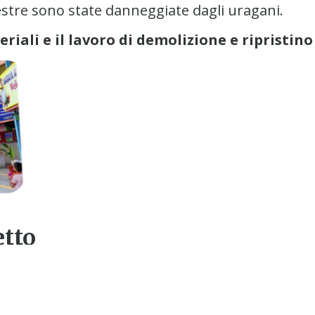
nestre sono state danneggiate dagli uragani.
riali e il lavoro di demolizione e ripristin
tto
equentare regolarmente le lezioni, distribui
rta classe, scrive la sua breve testimonianza.