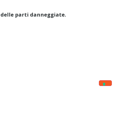
o delle parti danneggiate.
ti in 15 classi!