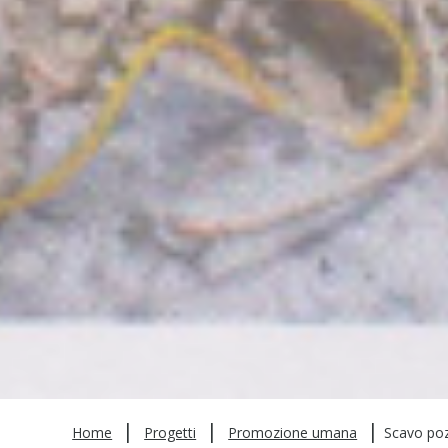
|
|
|
Home
Progetti
Promozione umana
Scavo poz