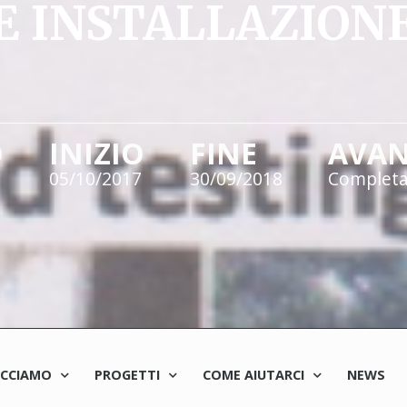
E INSTALLAZION
O
INIZIO
FINE
AVA
05/10/2017
30/09/2018
Complet
ACCIAMO
PROGETTI
COME AIUTARCI
NEWS