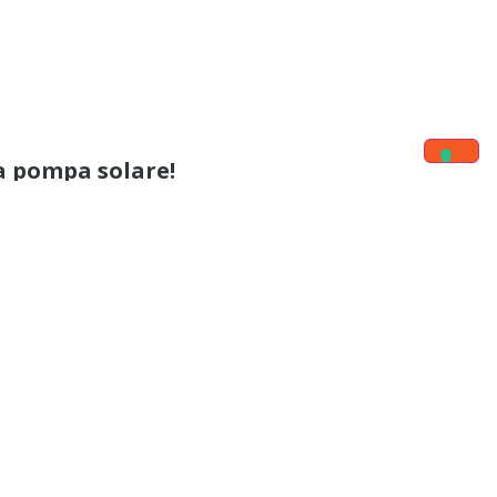
la pompa solare!
nal report of the funds 
 this chance to express 
my 
tners the  Caritas antoniana
through funding us for drilling borehole and solar pump installation at Bungi mission station. 
d water and greets you and 
iocesan Education 
 siamo in attesa)