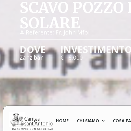
SCAVO POZZO 
SOLARE
Referente:
Fr. John Mfoi
DOVE
INVESTIMENT
Zanzibar
€ 16.000
HOME
CHI SIAMO
COSA F