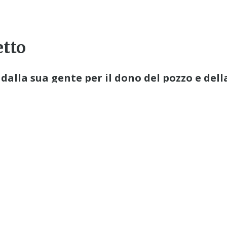
tto
 dalla sua gente per il dono del pozzo e del
 Zanzibar.I am glad to sent you the fi
lment of the above project. May I take
lp given to us by you our esteemed par
re happy
 as they enjoy the solar pumpe
Yours faithfully,Sr. Magdalene MueniD
delle foto… abbiamo provato a chiederne altre e