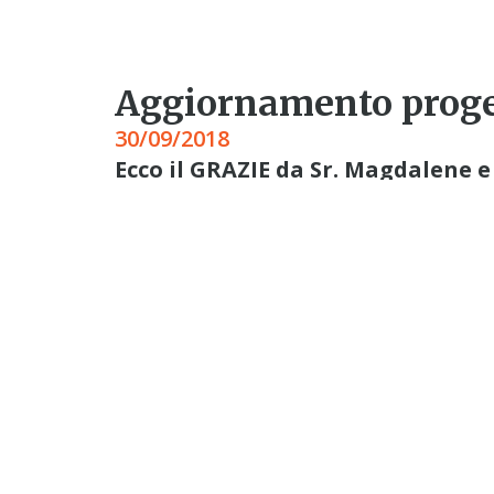
Aggiornamento proge
30/09/2018
Ecco il GRAZIE da Sr. Magdalene e
Dear Claudia  Greetings from
received in the second insta
sincere gratitude for the he
The entire Bungi community a
wish you all Gods blessings. 
coordinator
(Ci scusiamo per la pessima qualità 