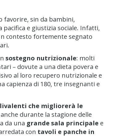
o favorire, sin da bambini,
acifica e giustizia sociale. Infatti,
i un contesto fortemente segnato
ari.
un
sostegno nutrizionale
: molti
tari – dovute a una dieta povera e
sivo al loro recupero nutrizionale e
na capienza di 180, tre insegnanti e
livalenti che migliorerà le
à anche durante la stagione delle
ta da una
grande sala principale
e
 arredata con
tavoli e panche in