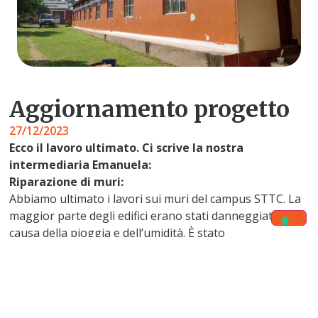
Aggiornamento progetto
27/12/2023
Ecco il lavoro ultimato. Ci scrive la nostra
intermediaria Emanuela:
Riparazione di muri:
Abbiamo ultimato i lavori sui muri del campus STTC. La
maggior parte degli edifici erano stati danneggiati a
causa della pioggia e dell’umidità. È stato
necessario raschiare la vernice e l’intonaco. Un impasto
di cemento bianco è stato utilizzato per
realizzare il primo basamento attorno all’edificio a
protezione delle pareti per garantire una futura
stabilità ai lavori svolti grazie a questo progetto. Dopo