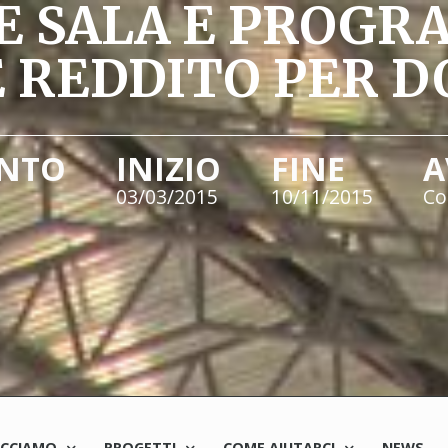
E SALA E PROG
 REDDITO PER 
ENTO
INIZIO
FINE
A
03/03/2015
10/11/2015
Co
ACCIAMO
PROGETTI
COME AIUTARCI
NEWS