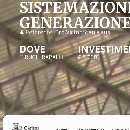
SISTEMAZION
GENERAZIONE
Referente:
Bro.Victor Stanislaus
DOVE
INVESTIM
TIRUCHIRAPALLI
€ 5.000
HOME
CHI SIAMO
COSA F