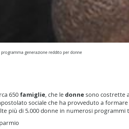
e programma generazione reddito per donne
irca 650
famiglie
, che le
donne
sono costrette 
 apostolato sociale che ha provveduto a formar
volte più di 5.000 donne in numerosi programmi t
sparmio