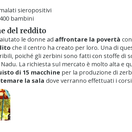
alati sieropositivi
 400 bambini
e del reddito
 aiutato le donne ad
affrontare la povertà
con 
dito
che il centro ha creato per loro. Una di que
ili, poiché gli zerbini sono fatti con stoffe di s
adu. La richiesta sul mercato è molto alta e qui
uisto di 15 macchine
per la produzione di zerbi
stemare la sala
dove verranno effettuati i corsi